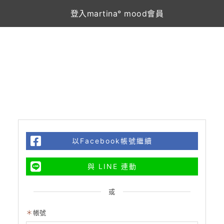
登入martina° mood會員
以Facebook帳號繼續
與 LINE 連動
或
帳號