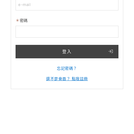
密碼
登入
忘記密碼？
還不是會員？ 點我註冊