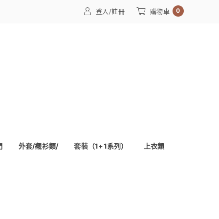
0
登入/註冊
購物車
們
外套/襯衫類/
套裝（1+1系列）
上衣類