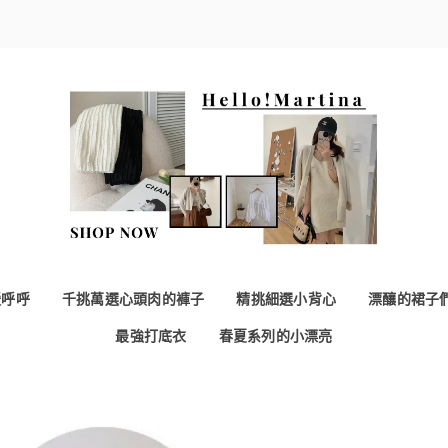
暖呼呼
千挑萬選心頭肉的褲子
精挑細選小背心
漂釀的裙子
最強打底衣
春夏系列的小漂亮