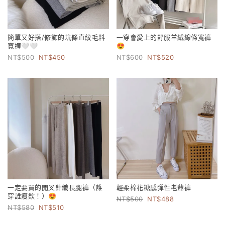
簡單又好搭/修飾的坑條直紋毛料
一穿會愛上的舒服羊絨線條寬褲
寬褲🤍🤍
😍
500
450
600
520
一定要買的開叉針織長腿褲（誰
輕柔棉花糖感彈性老爺褲
穿誰瘦欸！）😍
500
488
580
510