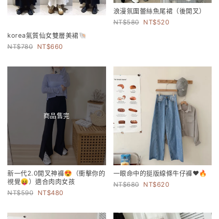
浪漫氛圍蕾絲魚尾裙（後開叉）
580
520
korea氣質仙女雙層美裙🐚
780
660
商品售完
新一代2.0開叉神褲😍（衝擊你的
一眼命中的挺版線條牛仔褲❤️🔥
視覺😝）適合肉肉女孩
680
620
590
480