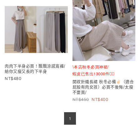
肉肉下半身必買！飄飄涼感寬褲/
\本店秋冬必買神裙/
給你又瘦又長的下半身
蝦皮已售出13000件❤️‍🔥
480
開衩針織長裙 秋冬必備✌🏻（適合
屁股有肉女孩）必買不後悔/太瘦
不要買/
450
400
1