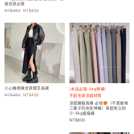
個女孩必買
480
450
小心機微辣女孩開叉長裙
\本店必買-5kg神褲/
480
450
不起毛球涼感材質
涼感顯瘦寬褲 必收😍（不買後悔
三輩子的命定神褲）穿起來立刻
少-5kg瘦瘦褲
600