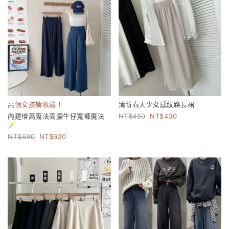
高個女孩請收藏！
清新春天少女感紋路長裙
內建增高魔法高腰牛仔寬褲魔法
450
400
🪄
690
620