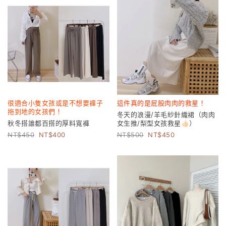
很適合小隻女孩或是不想要褲子
這件真的是屁股肉肉的救星！
拖到地的女孩們！
冬天的浪漫/羊毛紗針織裙（肉肉
秋冬搭誰都百搭的厚料寬褲
女生推/梨型女孩救星👍🏻）
450
400
500
450