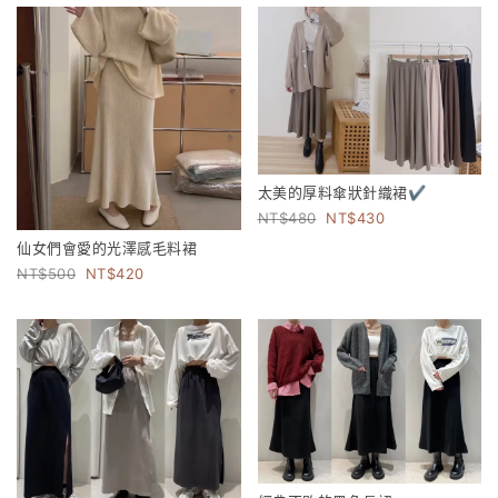
太美的厚料傘狀針織裙✔️
480
430
仙女們會愛的光澤感毛料裙
500
420