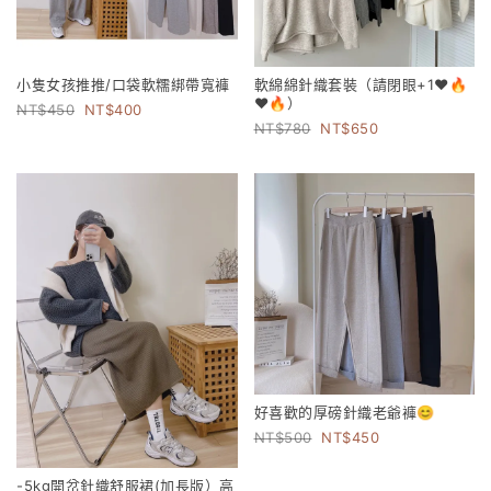
小隻女孩推推/口袋軟糯綁帶寬褲
軟綿綿針織套裝（請閉眼+1❤️🔥
❤️🔥）
450
400
780
650
好喜歡的厚磅針織老爺褲😊
500
450
-5kg開岔針織舒服裙(加長版）高