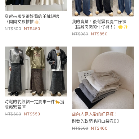
穿起來版型很好看的羊絨短裙
我的寶藏！後鬆緊長腿牛仔褲
（肉肉女孩推推👍🏻）
（隱藏肉肉的牛仔褲！）🌟✨
500
450
980
850
時髦的豹紋裙一定要來一件🐆挺
版鬆緊設計🏻
600
550
店內人見人愛的好穿褲！
耐看的軟萌毛料口袋寬褲🏻
500
460