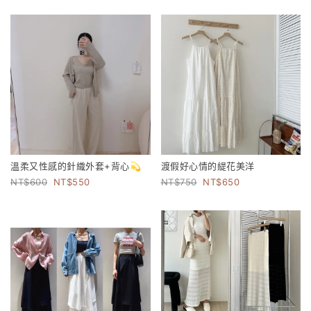
溫柔又性感的針織外套+背心💫
渡假好心情的緹花美洋
600
550
750
650