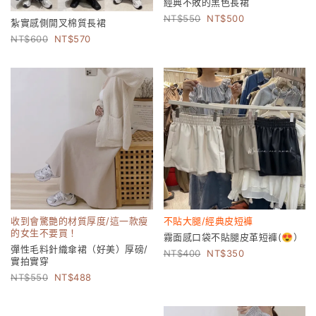
經典不敗的黑色長裙
550
500
紮實感側開叉棉質長裙
600
570
收到會驚艷的材質厚度/這一款瘦
不貼大腿/經典皮短褲
的女生不要買！
霧面感口袋不貼腿皮革短褲(😍）
彈性毛料針織傘裙（好美）厚磅/
400
350
實拍實穿
550
488