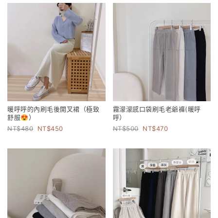
暖呼呼的內刷毛後開叉裙（極致
霧濛濛感口袋刷毛老爺褲(暖呼
舒服😍）
呼）
480
450
500
470