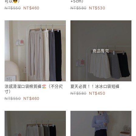
可以😎）
+5cm）
550
460
580
530
商品售完
涼感滑溜口袋棉質褲🏖️（不分尺
夏天必買！！冰冰口袋短褲
寸）
580
450
550
460