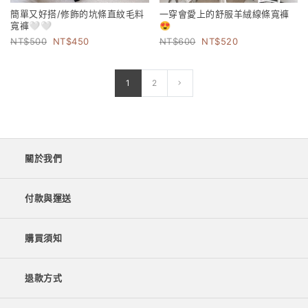
簡單又好搭/修飾的坑條直紋毛料
一穿會愛上的舒服羊絨線條寬褲
寬褲🤍🤍
😍
500
450
600
520
1
2
關於我們
付款與運送
購買須知
退款方式