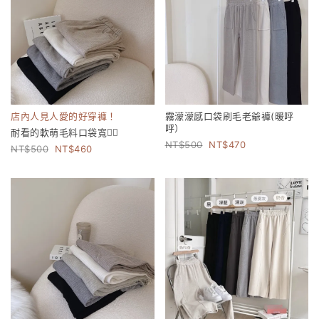
店內人見人愛的好穿褲！
霧濛濛感口袋刷毛老爺褲(暖呼
呼）
耐看的軟萌毛料口袋寬褲🏻
500
470
500
460