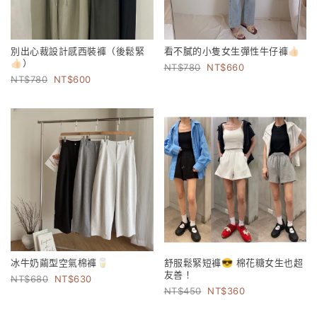
別出心裁設計感西裝褲（後鬆緊
看不膩的小隻女生彈性牛仔褲👍🏻
👍🏻）
780
660
780
600
冰牛奶繭型空氣棉褲🥛
舒服鬆緊短褲😎 棉花糖女生也超
友善！
680
630
450
360