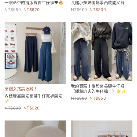
一眼命中的挺版線條牛仔褲❤️🔥
長腿小姊姊後鬆緊西裝開叉褲
680
620
600
530
我的寶藏！後鬆緊長腿牛仔褲
高個女孩請收藏！
（隱藏肉肉的牛仔褲！）🌟✨
內建增高魔法高腰牛仔寬褲魔法
980
850
🪄
690
620