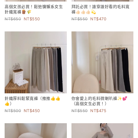
高個女孩必買！鬆弛慵懶系女生
拜託必買！誰穿誰好看的毛料寬
針織寬褲🪵🌾
褲👍🏻👍🏻👍🏻💫
650
550
550
470
針織厚料鬆緊寬褲（推推👍👍
你會愛上的毛料微喇叭褲✨💕
👍）
（高個女生必買！）
500
450
550
475