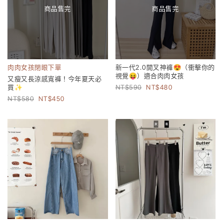
商品售完
商品售完
肉肉女孩閉眼下單
新一代2.0開叉神褲😍（衝擊你的
視覺😝）適合肉肉女孩
又瘦又長涼感寬褲！今年夏天必
買✨
590
480
580
450