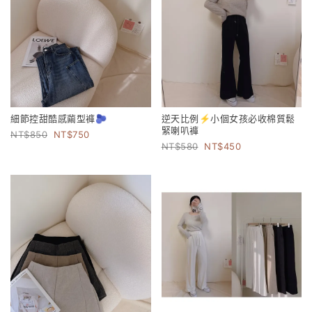
細節控甜酷感繭型褲🫐
逆天比例⚡️小個女孩必收棉質鬆
緊喇叭褲
850
750
580
450