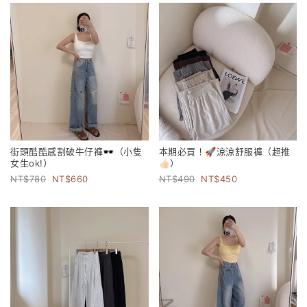
街頭酷酷感割破牛仔褲🕶️（小隻
本期必買！🚀涼涼舒服褲（超推
女生ok!）
👍🏻）
780
660
490
450