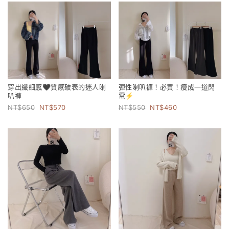
穿出纖細感🖤質感破表的迷人喇
彈性喇叭褲！必買！瘦成一道閃
叭褲
電⚡️
650
570
550
460