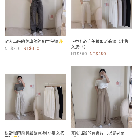
耐人尋味的經典調節釦牛仔褲✨
正中紅心完美褲型老爺褲（小隻
女孩ok)
750
650
550
450
很舒服的絲質鬆緊寬褲(小隻女孩
質感很讚的寬褲裙（視覺身高