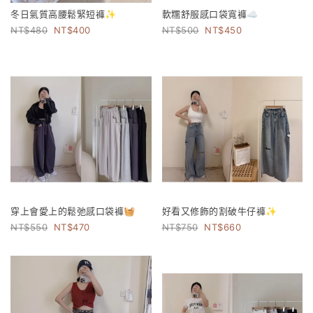
冬日氣質高腰鬆緊短褲✨
軟糯舒服感口袋寬褲☁️
480
400
500
450
穿上會愛上的鬆弛感口袋褲🧺
好看又修飾的割破牛仔褲✨
550
470
750
660