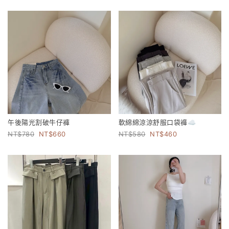
午後陽光割破牛仔褲
軟綿綿涼涼舒服口袋褲☁️
780
660
580
460