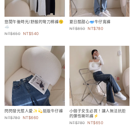
悠閒午後時光/舒服的彎刀棉褲😗
夏日酷甜心🥣牛仔寬褲
☁️
850
780
650
540
閃閃發光惹人愛✨💫挺版牛仔褲
小個子女生必買！讓人無法抗拒
的彈性喇叭褲⚡️
780
660
780
650