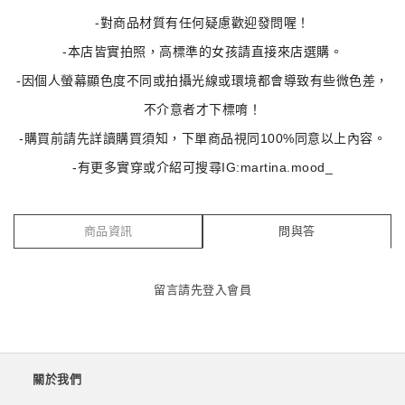
-對商品材質有任何疑慮歡迎發問喔！
-本店皆實拍照，高標準的女孩請直接來店選購。
-因個人螢幕顯色度不同或拍攝光線或環境都會導致有些微色差，
不介意者才下標唷！
-購買前請先詳讀購買須知，下單商品視同100%同意以上內容。
-有更多實穿或介紹可搜尋IG:martina.mood_
商品資訊
問與答
留言請先
登入會員
關於我們