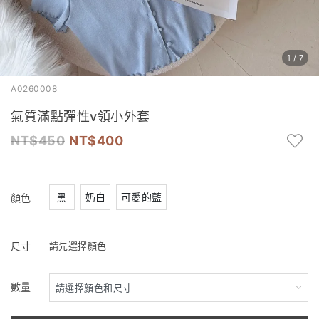
1
/
7
A0260008
氣質滿點彈性v領小外套
450
400
黑
奶白
可愛的藍
顏色
尺寸
請先選擇顏色
數量