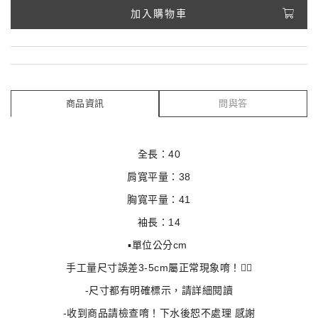
加入購物車
商品資訊
問與答
全長：40
肩寬平量：38
胸寬平量：41
袖長：14
▪️單位公分cm 
手工量尺寸誤差3-5cm屬正常現象唷！🙇‍♀️
-尺寸都有明確標示，請詳細閱讀
-收到商品請檢查唷！下水後恕不處理 感謝