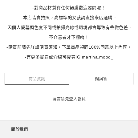
-對商品材質有任何疑慮歡迎發問喔！
-本店皆實拍照，高標準的女孩請直接來店選購。
-因個人螢幕顯色度不同或拍攝光線或環境都會導致有些微色差，
不介意者才下標唷！
-購買前請先詳讀購買須知，下單商品視同100%同意以上內容。
-有更多實穿或介紹可搜尋IG:martina.mood_
商品資訊
問與答
留言請先
登入會員
關於我們