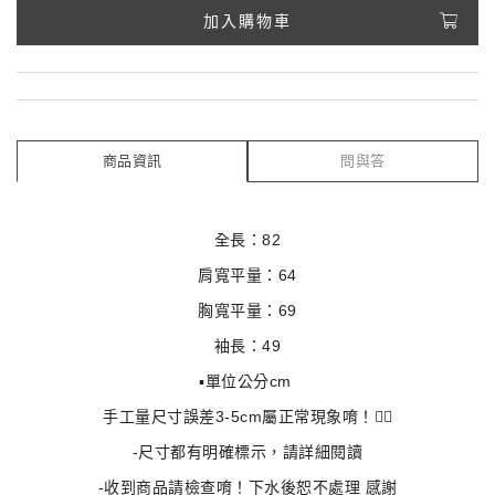
加入購物車
商品資訊
問與答
全長：82
肩寬平量：64
胸寬平量：69
袖長：49
▪️單位公分cm 
手工量尺寸誤差3-5cm屬正常現象唷！🙇‍♀️
-尺寸都有明確標示，請詳細閱讀
-收到商品請檢查唷！下水後恕不處理 感謝