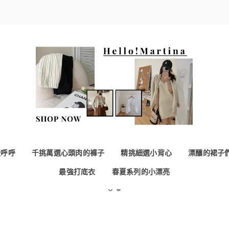
暖呼呼
千挑萬選心頭肉的褲子
精挑細選小背心
漂釀的裙子
最強打底衣
春夏系列的小漂亮