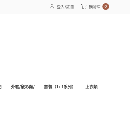
0
登入/註冊
購物車
們
外套/襯衫類/
套裝（1+1系列）
上衣類