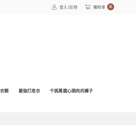
0
登入/註冊
購物車
上衣類
最強打底衣
千挑萬選心頭肉的褲子