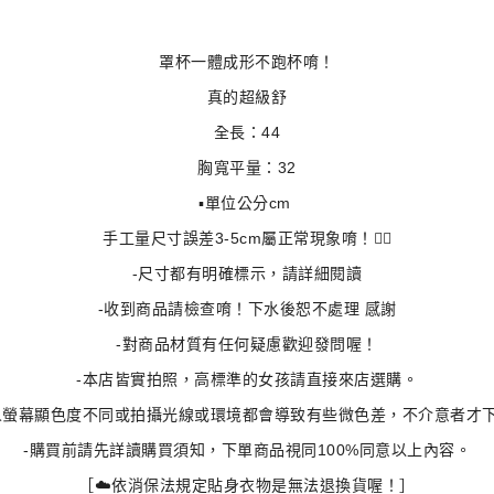
罩杯一體成形不跑杯唷！
真的超級舒
全長：44
胸寬平量：32
▪️單位公分cm 
手工量尺寸誤差3-5cm屬正常現象唷！🙇‍♀️
-尺寸都有明確標示，請詳細閱讀
-收到商品請檢查唷！下水後恕不處理 感謝
-對商品材質有任何疑慮歡迎發問喔！
-本店皆實拍照，高標準的女孩請直接來店選購。
人螢幕顯色度不同或拍攝光線或環境都會導致有些微色差，不介意者才
-購買前請先詳讀購買須知，下單商品視同100%同意以上內容。
［☁️依消保法規定貼身衣物是無法退換貨喔！］