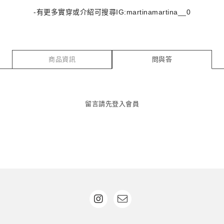
-有更多實穿或介紹可搜尋IG:martinamartina__0
商品資訊
問與答
留言請先
登入會員