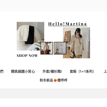
們
精挑細選小背心
外套/襯衫類/
套裝（1+1系列）
秋冬新品❤️‍🔥暖呼呼