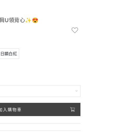
肩U領背心✨😍
夏日顯白紅
加入購物車